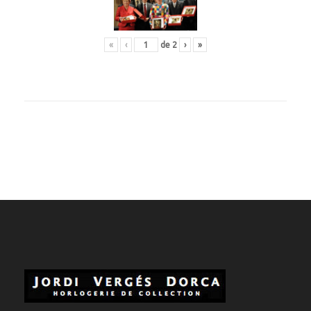
«
‹
de
2
›
»